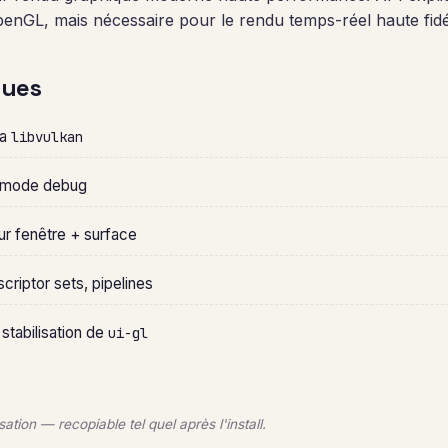
nGL, mais nécessaire pour le rendu temps-réel haute fidéli
ques
ia
libvulkan
en mode debug
r fenêtre + surface
criptor sets, pipelines
 stabilisation de
ui-gl
ation — recopiable tel quel après l'install.