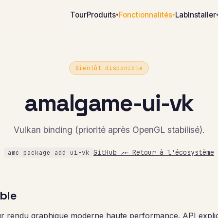
Tour
Produits
Fonctionnalités
Lab
Installer
▾
▾
Bientôt disponible
amalgame-ui-vk
Vulkan binding (priorité après OpenGL stabilisé).
GitHub ↗
← Retour à l'écosystème
amc package add ui-vk
ble
ur rendu graphique moderne haute performance. API expl