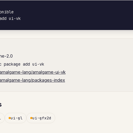
onible

add ui-vk
he-2.0
c package add ui-vk
amalgame-lang/amalgame-ui-vk
amalgame-lang/packages-index
s
l
ui-gl
ui-gfx2d