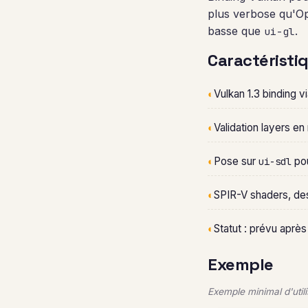
plus verbose qu'Ope
basse que
.
ui-gl
Caractéristi
◐
Vulkan 1.3 binding v
◐
Validation layers 
◐
Pose sur
pou
ui-sdl
◐
SPIR-V shaders, des
◐
Statut : prévu après
Exemple
Exemple minimal d'utilis