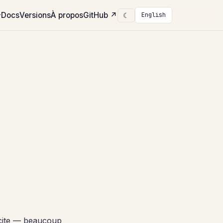
Docs
Versions
À propos
GitHub
↗
☾
English
▾
icite — beaucoup