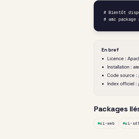
# Bientôt disp
# amc package 
En bref
Licence : Apac
Installation :
am
Code source :
Index officiel :
Packages lié
ui-web
ui-sd