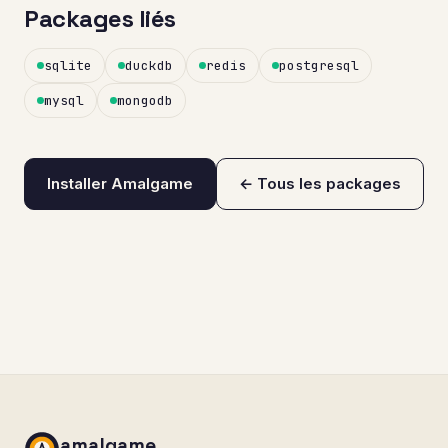
Packages liés
sqlite
duckdb
redis
postgresql
mysql
mongodb
Installer Amalgame
← Tous les packages
amalgame