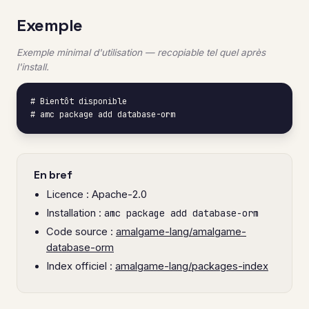
Exemple
Exemple minimal d'utilisation — recopiable tel quel après
l'install.
# Bientôt disponible

# amc package add database-orm
En bref
Licence : Apache-2.0
Installation :
amc package add database-orm
Code source :
amalgame-lang/amalgame-
database-orm
Index officiel :
amalgame-lang/packages-index