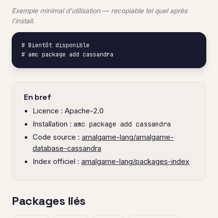
Exemple minimal d'utilisation — recopiable tel quel après
l'install.
# Bientôt disponible

# amc package add cassandra
En bref
Licence : Apache-2.0
Installation :
amc package add cassandra
Code source :
amalgame-lang/amalgame-
database-cassandra
Index officiel :
amalgame-lang/packages-index
Packages liés