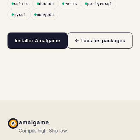
sqlite
duckdb
redis
postgresql
mysql
mongodb
Installer Amalgame
← Tous les packages
amalgame
Compile high. Ship low.