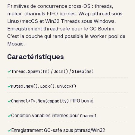
Primitives de concurrence cross-OS : threads,
mutex, channels FIFO bornés. Wrap pthread sous
Linux/macOS et Win32 Threads sous Windows.
Enregistrement thread-safe pour le GC Boehm.
C'est la couche qui rend possible le worker pool de
Mosaic.
Caractéristiques
✓
/
/
Thread.Spawn(fn)
Join()
Sleep(ms)
✓
,
,
Mutex.New()
Lock()
Unlock()
✓
FIFO borné
Channel<T>.New(capacity)
✓
Condition variables internes pour
Channel
✓
Enregistrement GC-safe sous pthread/Win32