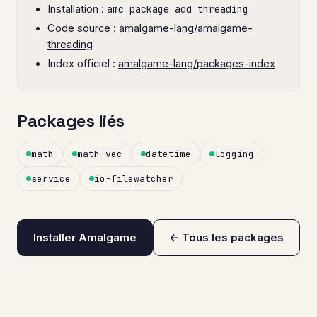
Installation :
amc package add threading
Code source :
amalgame-lang/amalgame-
threading
Index officiel :
amalgame-lang/packages-index
Packages liés
math
math-vec
datetime
logging
service
io-filewatcher
Installer Amalgame
← Tous les packages