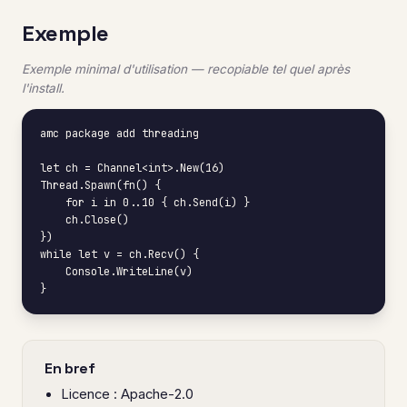
Exemple
Exemple minimal d'utilisation — recopiable tel quel après
l'install.
amc package add threading

let ch = Channel<int>.New(16)

Thread.Spawn(fn() {

    for i in 0..10 { ch.Send(i) }

    ch.Close()

})

while let v = ch.Recv() {

    Console.WriteLine(v)

}
En bref
Licence : Apache-2.0