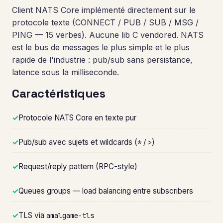
Client NATS Core implémenté directement sur le
protocole texte (CONNECT / PUB / SUB / MSG /
PING — 15 verbes). Aucune lib C vendored. NATS
est le bus de messages le plus simple et le plus
rapide de l'industrie : pub/sub sans persistance,
latence sous la milliseconde.
Caractéristiques
✓
Protocole NATS Core en texte pur
✓
Pub/sub avec sujets et wildcards (
/
)
*
>
✓
Request/reply pattern (RPC-style)
✓
Queues groups — load balancing entre subscribers
✓
TLS via
amalgame-tls