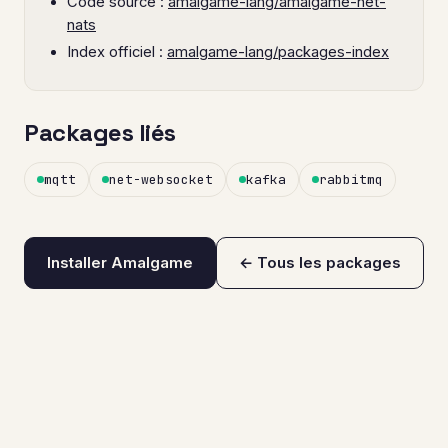
Code source :
amalgame-lang/amalgame-net-
nats
Index officiel :
amalgame-lang/packages-index
Packages liés
mqtt
net-websocket
kafka
rabbitmq
Installer Amalgame
← Tous les packages