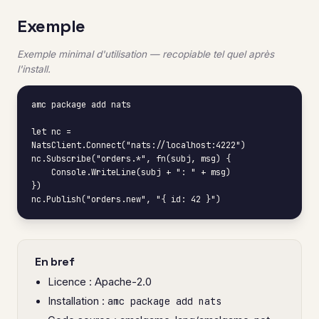
Exemple
Exemple minimal d'utilisation — recopiable tel quel après
l'install.
amc package add nats

let nc = 
NatsClient.Connect("nats://localhost:4222")

nc.Subscribe("orders.*", fn(subj, msg) {

    Console.WriteLine(subj + ": " + msg)

})

nc.Publish("orders.new", "{ id: 42 }")
En bref
Licence : Apache-2.0
Installation :
amc package add nats