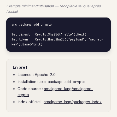
Exemple minimal d'utilisation — recopiable tel quel après
l'install.
amc package add crypto

let digest = Crypto.Sha256("hello").Hex()

let token  = Crypto.HmacSha256("payload", "secret-
key").Base64Url()
En bref
Licence : Apache-2.0
Installation :
amc package add crypto
Code source :
amalgame-lang/amalgame-
crypto
Index officiel :
amalgame-lang/packages-index