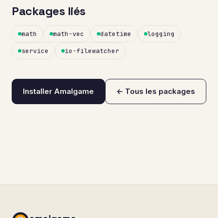
Packages liés
math
math-vec
datetime
logging
service
io-filewatcher
Installer Amalgame
← Tous les packages