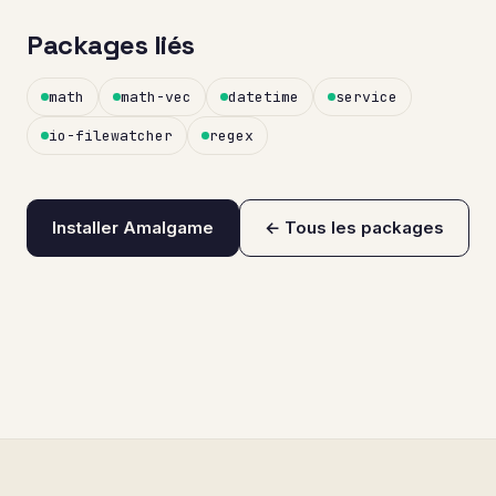
Packages liés
math
math-vec
datetime
service
io-filewatcher
regex
Installer Amalgame
← Tous les packages