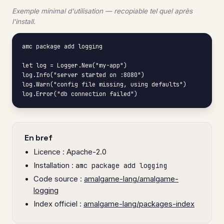
Exemple minimal d'utilisation — recopiable tel quel après
l'install.
amc package add logging

let log = Logger.New("my-app")

log.Info("server started on :8080")

log.Warn("config file missing, using defaults")

log.Error("db connection failed")
En bref
Licence : Apache-2.0
Installation :
amc package add logging
Code source :
amalgame-lang/amalgame-
logging
Index officiel :
amalgame-lang/packages-index